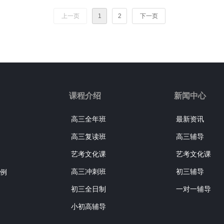
上一页
1
2
下一页
课程介绍
新闻中心
高三全年班
最新资讯
高三复读班
高三辅导
艺考文化课
艺考文化课
高三冲刺班
初三辅导
例
初三全日制
一对一辅导
小初高辅导