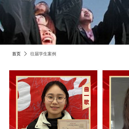
首页
ꄲ
往届学生案例